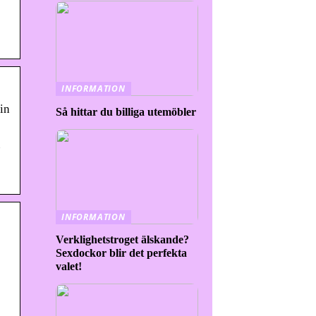
INFORMATION
in
Så hittar du billiga utemöbler
u
INFORMATION
Verklighetstroget älskande?
Sexdockor blir det perfekta
valet!