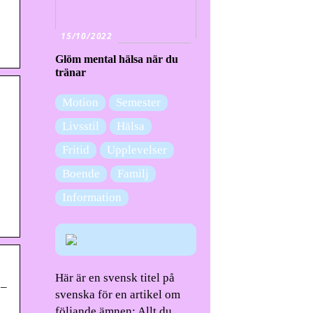
15/10/2022
Glöm mental hälsa när du
tränar
Motion
Semester
Livsstil
Hälsa
Fritid
Upplevelser
Boende
Familj
Information
Här är en svensk titel på
 –
svenska för en artikel om
följande ämnen: Allt du