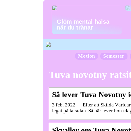
Glöm mental hälsa
när du tränar
Motion
Semester
Tuva novotny ratsi
Så lever Tuva Novotny i
3 feb. 2022 — Efter att Skilda Världar
legat på latsidan. Så här lever hon ida
Skvaller om Tuva Novot