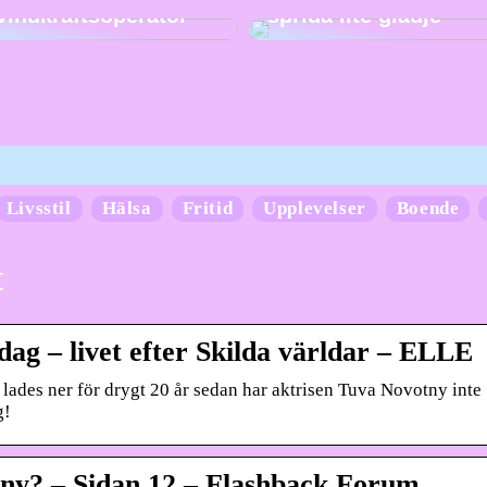
vindkraftsoperatör
sprida lite glädje
Livsstil
Hälsa
Fritid
Upplevelser
Boende
t
dag – livet efter Skilda världar – ELLE
 lades ner för drygt 20 år sedan har aktrisen Tuva Novotny inte
g!
ny? – Sidan 12 – Flashback Forum