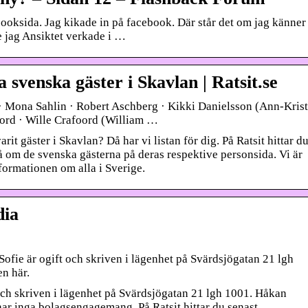
ksida. Jag kikade in på facebook. Där står det om jag känner
e jag Ansiktet verkade i …
a svenska gäster i Skavlan | Ratsit.se
· Mona Sahlin · Robert Aschberg · Kikki Danielsson (Ann-Krist
ord · Wille Crafoord (William …
t gäster i Skavlan? Då har vi listan för dig. På Ratsit hittar d
på om de svenska gästerna på deras respektive personsida. Vi är
formationen om alla i Sverige.
dia
Sofie är ogift och skriven i lägenhet på Svärdsjögatan 21 lgh
n här.
 och skriven i lägenhet på Svärdsjögatan 21 lgh 1001. Håkan
har inga bolagsengagemang. På Ratsit hittar du senast