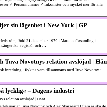
sser ✓ Personnummer ✓ Inkomster och mycket mer för alla
jer sin lägenhet i New York | GP
edström, född 21 december 1979 i Matteus församling i
, sångerska, regissör och …
 Tuva Novotnys relation avslöjad | Hän
sk inredning · Ryktas vara tillsammans med Tuva Novotny ·
å lycklig« – Dagens industri
s relation avslöjad | Hänt
rlekspar är Tuva Novotny och Alex Skarsgård.I flera år ska de