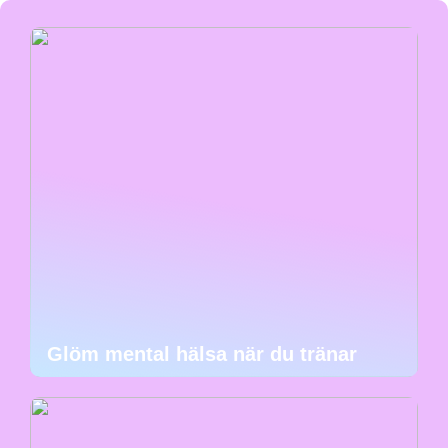
Glöm mental hälsa när du tränar