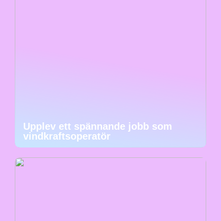
Upplev ett spännande jobb som
vindkraftsoperatör