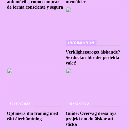
automóvil – cómo comprar
utemöbler
de forma consciente y segura
INFORMATION
Verklighetstroget älskande?
Sexdockor blir det perfekta
valet!
19/10/2022
16/10/2022
Optimera din träning med
Guide: Överväg dessa nya
rätt återhämtning
projekt om du älskar att
sticka