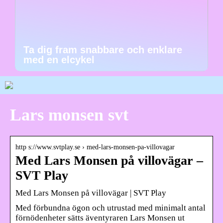
Ta dig fram snabbare och enklare
med en elcykel
Lars monsen svt
http s://www.svtplay.se › med-lars-monsen-pa-villovagar
Med Lars Monsen på villovägar –
SVT Play
Med Lars Monsen på villovägar | SVT Play
Med förbundna ögon och utrustad med minimalt antal
förnödenheter sätts äventyraren Lars Monsen ut