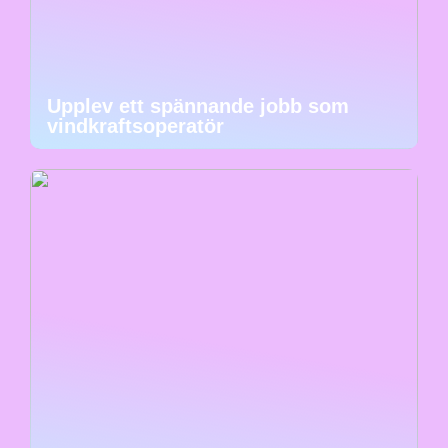
Upplev ett spännande jobb som
vindkraftsoperatör