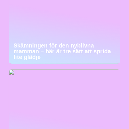
Skämningen för den nyblivna
mamman – här är tre sätt att sprida
lite glädje