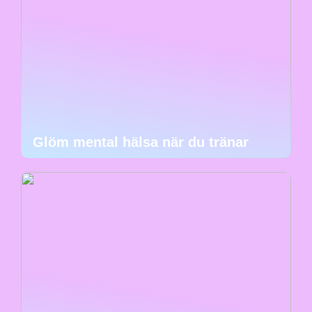
Glöm mental hälsa när du tränar