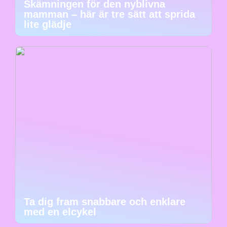
Skämningen för den nyblivna
mamman – här är tre sätt att sprida
lite glädje
Ta dig fram snabbare och enklare
med en elcykel