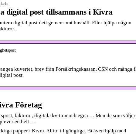
vlada
 digital post tillsammans i Kivra
tera digital post i ett gemensamt hushåll. Eller hjälpa någon
akturor.
ighetspost
orangea kuvertet, brev från Försäkringskassan, CSN och många f
gital post.
Kivra Företag
spost, fakturor, digitala kvitton och egna … Men de som väljer
pplever en helt …
ktiga papper i Kivra. Alltid tillgängliga. Få även hjälp med