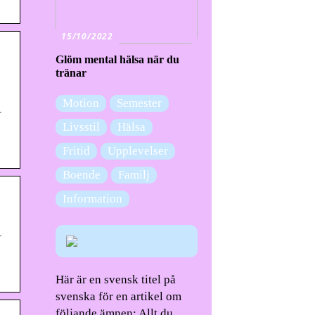
15/10/2022
Glöm mental hälsa när du
tränar
Motion
Semester
–
Livsstil
Hälsa
Fritid
Upplevelser
Boende
Familj
Information
–
Här är en svensk titel på
svenska för en artikel om
följande ämnen: Allt du