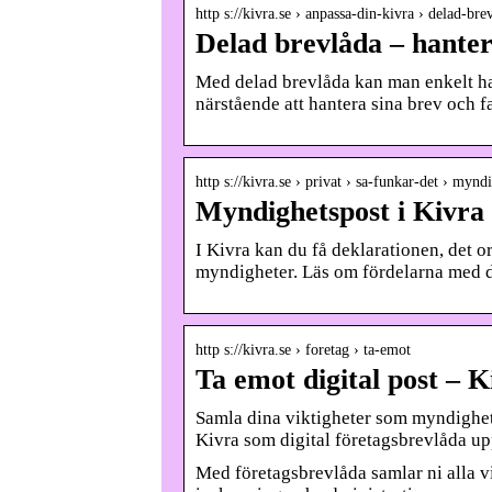
http s://kivra.se › anpassa-din-kivra › delad-bre
Delad brevlåda – hantera
Med delad brevlåda kan man enkelt han
närstående att hantera sina brev och f
http s://kivra.se › privat › sa-funkar-det › mynd
Myndighetspost i Kivra
I Kivra kan du få deklarationen, det 
myndigheter. Läs om fördelarna med di
http s://kivra.se › foretag › ta-emot
Ta emot digital post – 
Samla dina viktigheter som myndighet
Kivra som digital företagsbrevlåda u
Med företagsbrevlåda samlar ni alla vi