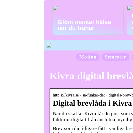
Glöm mental hälsa
när du tränar
Motion
Semester
Kivra digital brevl
http s://kivra.se › sa-funkar-det › digitala-brev-
Digital brevlåda i Kivra 
När du skaffar Kivra får du post som 
fakturor digitalt från anslutna myndig
Brev som du tidigare fått i vanliga bre