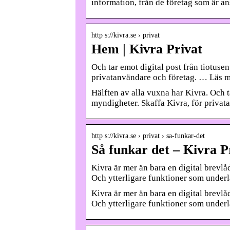
information, från de företag som är an
http s://kivra.se › privat
Hem | Kivra Privat
Och tar emot digital post från tiotuse
privatanvändare och företag. … Läs m
Hälften av alla vuxna har Kivra. Och t
myndigheter. Skaffa Kivra, för privat
http s://kivra.se › privat › sa-funkar-det
Så funkar det – Kivra P
Kivra är mer än bara en digital brevlå
Och ytterligare funktioner som underl
Kivra är mer än bara en digital brevlå
Och ytterligare funktioner som underl