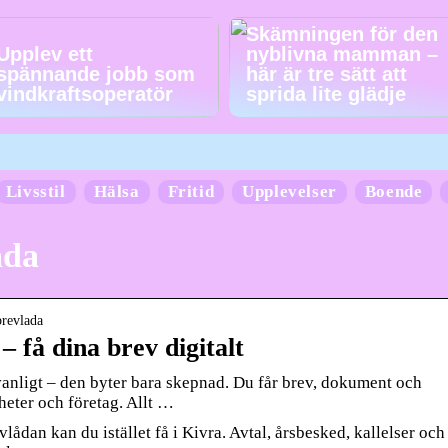
Skämningen för den
Upplev ett
nyblivna mamman –
spännande jobb som
här är tre sätt att
vindkraftsoperatör
sprida lite glädje
Livsstil
Hälsa
Fritid
Upplevelser
Boende
åda
brevlada
– få dina brev digitalt
vanligt – den byter bara skepnad. Du får brev, dokument och
heter och företag. Allt …
vlådan kan du istället få i Kivra. Avtal, årsbesked, kallelser och