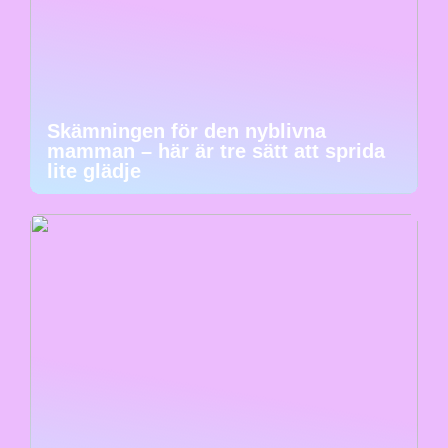
Skämningen för den nyblivna
mamman – här är tre sätt att sprida
lite glädje