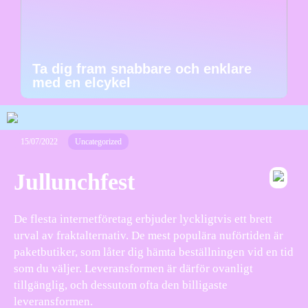
Ta dig fram snabbare och enklare
med en elcykel
15/07/2022
Uncategorized
Jullunchfest
De flesta internetföretag erbjuder lyckligtvis ett brett
urval av fraktalternativ. De mest populära nuförtiden är
paketbutiker, som låter dig hämta beställningen vid en tid
som du väljer. Leveransformen är därför ovanligt
tillgänglig, och dessutom ofta den billigaste
leveransformen.