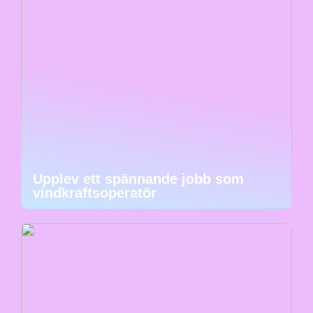
Upplev ett spännande jobb som
vindkraftsoperatör