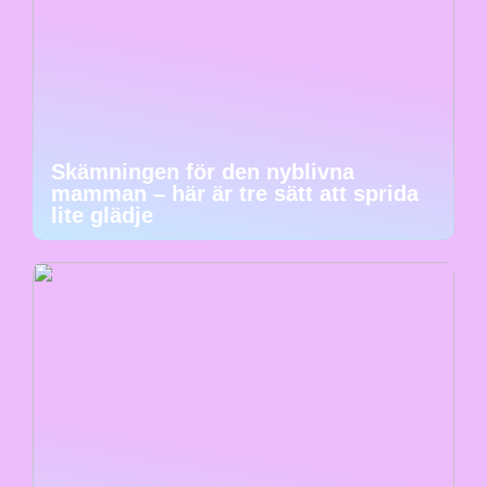
Skämningen för den nyblivna
mamman – här är tre sätt att sprida
lite glädje