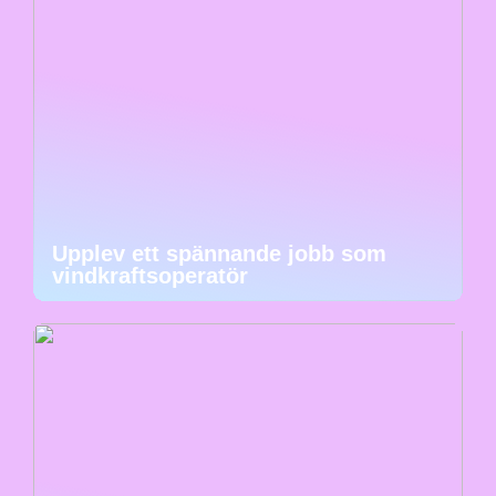
Upplev ett spännande jobb som
vindkraftsoperatör