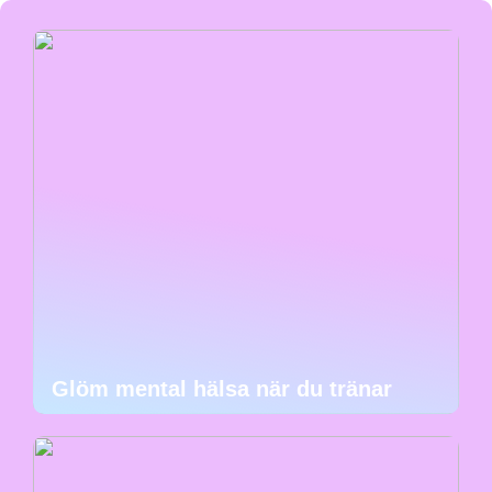
Glöm mental hälsa när du tränar