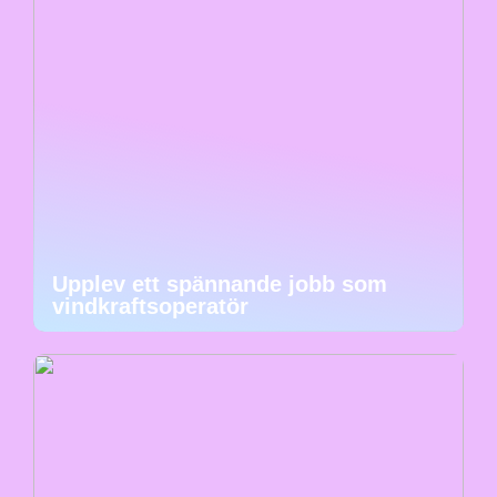
Upplev ett spännande jobb som
vindkraftsoperatör