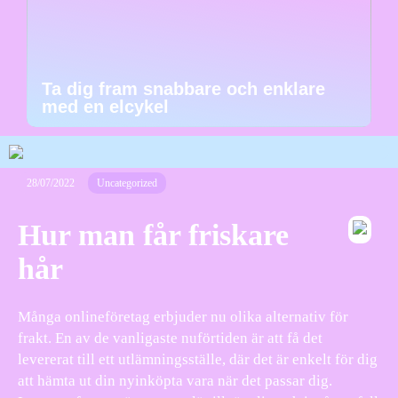
Ta dig fram snabbare och enklare
med en elcykel
28/07/2022
Uncategorized
Hur man får friskare
hår
Många onlineföretag erbjuder nu olika alternativ för
frakt. En av de vanligaste nuförtiden är att få det
levererat till ett utlämningsställe, där det är enkelt för dig
att hämta ut din nyinköpta vara när det passar dig.