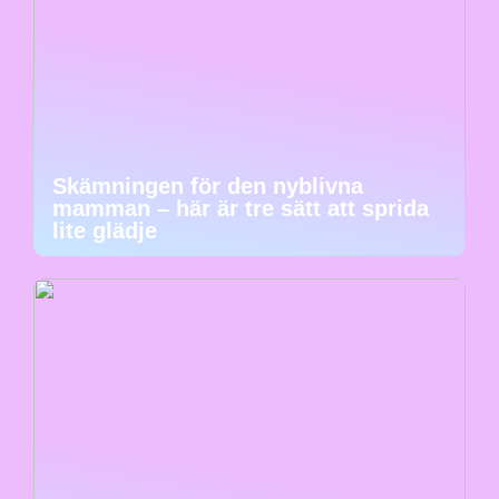
Skämningen för den nyblivna
mamman – här är tre sätt att sprida
lite glädje