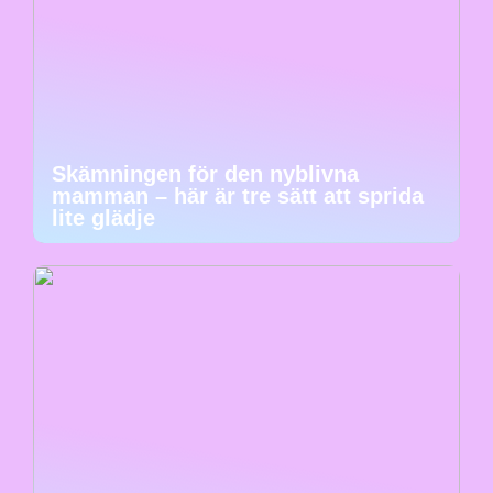
Skämningen för den nyblivna
mamman – här är tre sätt att sprida
lite glädje