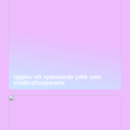
Upplev ett spännande jobb som
vindkraftsoperatör