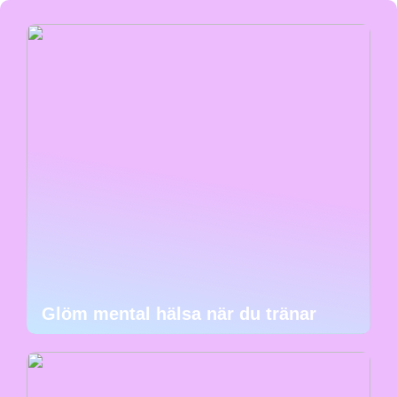
Glöm mental hälsa när du tränar