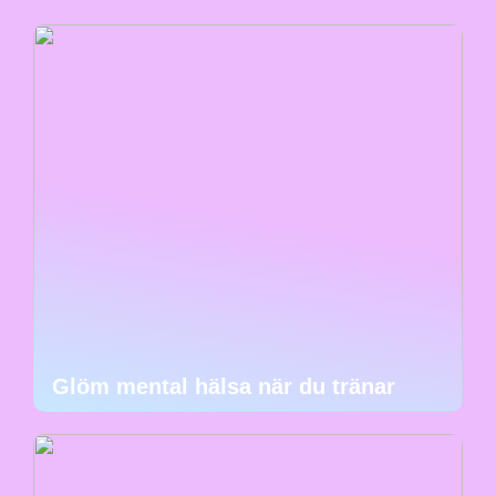
Glöm mental hälsa när du tränar