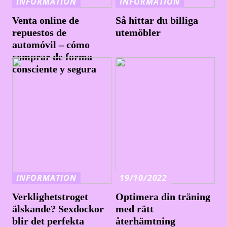
INFORMATION
INFORMATION
Venta online de
Så hittar du billiga
repuestos de
utemöbler
automóvil – cómo
comprar de forma
consciente y segura
INFORMATION
19/10/2022
Verklighetstroget
Optimera din träning
älskande? Sexdockor
med rätt
blir det perfekta
återhämtning