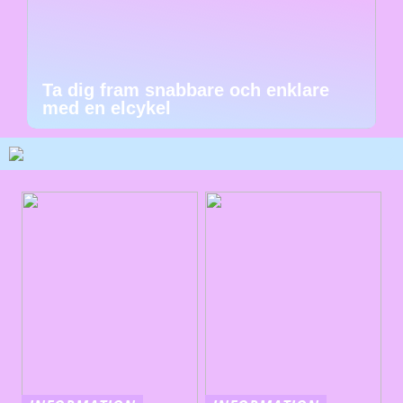
Ta dig fram snabbare och enklare
med en elcykel