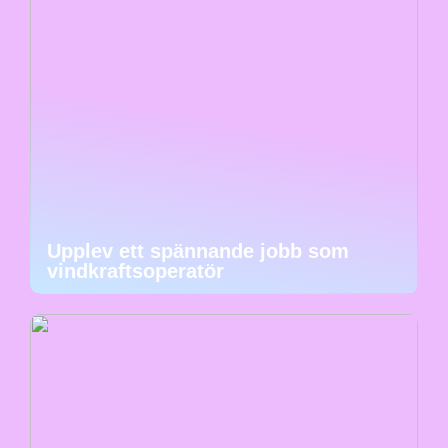
Upplev ett spännande jobb som
vindkraftsoperatör