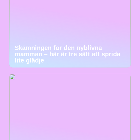
Skämningen för den nyblivna
mamman – här är tre sätt att sprida
lite glädje