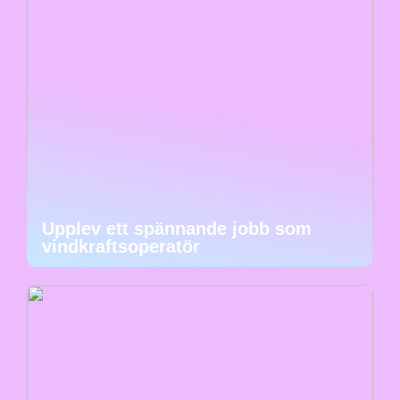
Upplev ett spännande jobb som
vindkraftsoperatör