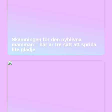
Skämningen för den nyblivna
mamman – här är tre sätt att sprida
lite glädje