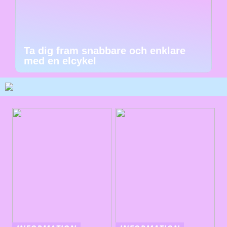
Ta dig fram snabbare och enklare
med en elcykel