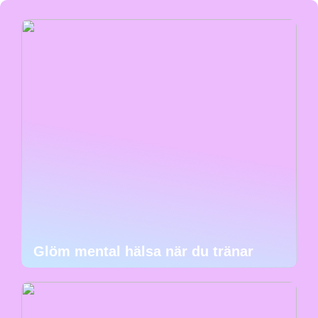
Glöm mental hälsa när du tränar