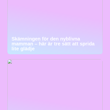
Skämningen för den nyblivna
mamman – här är tre sätt att sprida
lite glädje