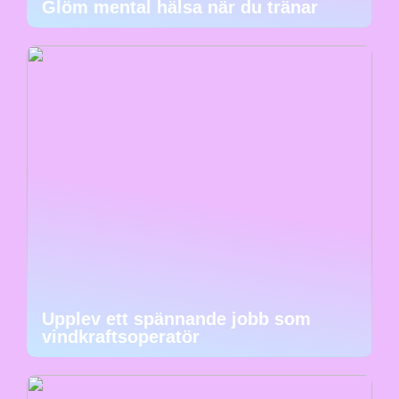
Glöm mental hälsa när du tränar
Upplev ett spännande jobb som
vindkraftsoperatör