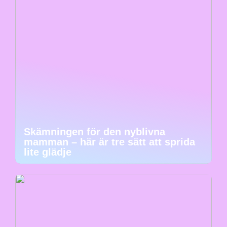
Skämningen för den nyblivna
mamman – här är tre sätt att sprida
lite glädje