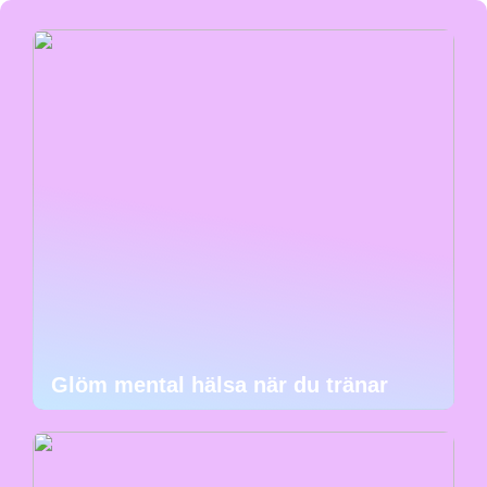
Glöm mental hälsa när du tränar