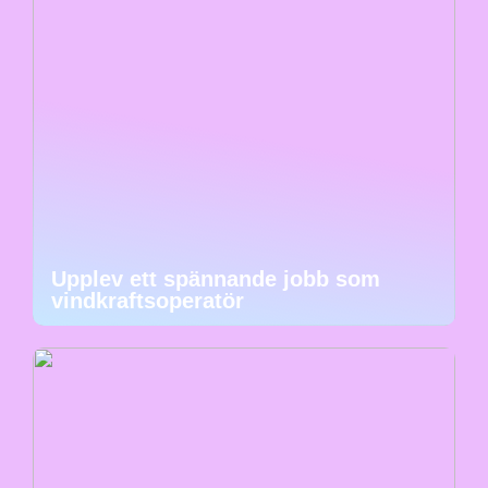
Upplev ett spännande jobb som
vindkraftsoperatör