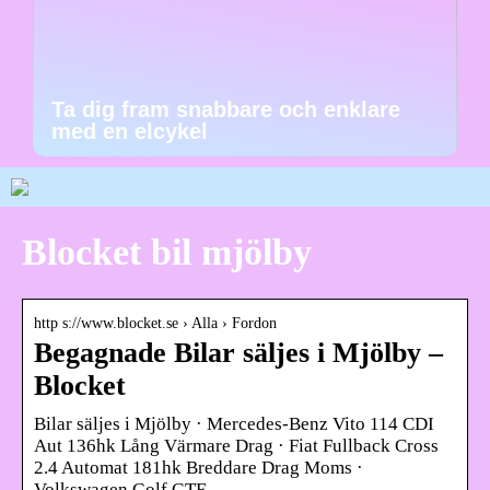
Ta dig fram snabbare och enklare
med en elcykel
Blocket bil mjölby
http s://www.blocket.se › Alla › Fordon
Begagnade Bilar säljes i Mjölby –
Blocket
Bilar säljes i Mjölby · Mercedes-Benz Vito 114 CDI
Aut 136hk Lång Värmare Drag · Fiat Fullback Cross
2.4 Automat 181hk Breddare Drag Moms ·
Volkswagen Golf GTE …